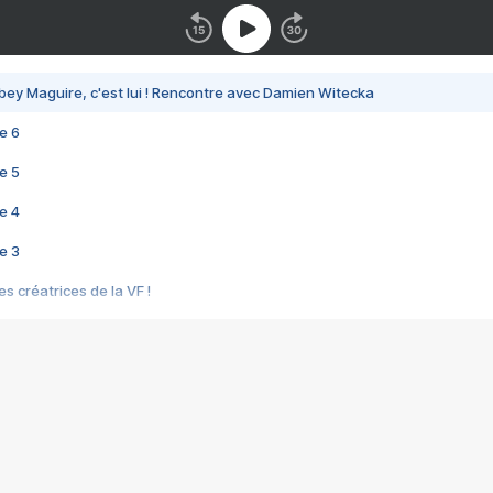
bey Maguire, c'est lui ! Rencontre avec Damien Witecka
e 6
e 5
e 4
e 3
s créatrices de la VF !
e 2
e 1
e Mektoub My Love arrive enfin ! Rencontre avec Shaïn Boumedine et Sal
i : après Toni en famille
elle réalise le bouleversant Dites lui que je l'aime